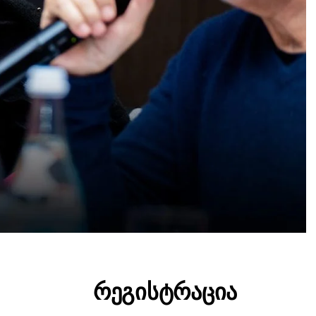
ᲠᲔᲒᲘᲡᲢᲠᲐᲪᲘᲐ