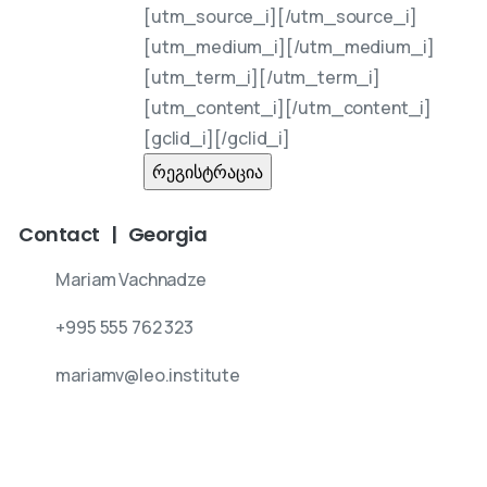
[utm_source_i]
[/utm_source_i]
[utm_medium_i]
[/utm_medium_i]
[utm_term_i]
[/utm_term_i]
[utm_content_i]
[/utm_content_i]
[gclid_i]
[/gclid_i]
Contact | Georgia
Mariam Vachnadze
‭+995 555 762 323‬
mariamv@leo.institute